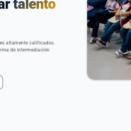
tar
talento
chevron_left
s altamente calificados.
orma de intermediación